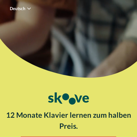
Deutsch
Deutsch
English
Español
Français
日本語
한국어
简体中文
繁體中文
12 Monate Klavier lernen zum halben
Preis.